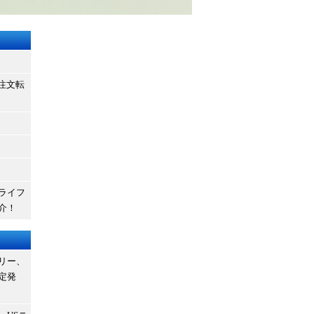
b注文転
ライフ
介！
リー、
定発