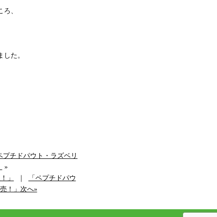
ころ、
ました。
ペプチドパウト・ラズベリ
！
»
報！」
｜
「ペプチドパウ
売！」次へ»