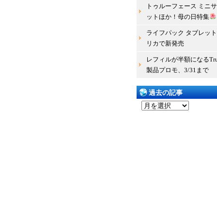
トゥルーフェース ミニ
ットほか！母の日特集
ライフパック タブレット 
リカで新発売
レフィルが半額になるTru 
製品プロモ、3/31まで
過去の記事
過
去
の
記
事