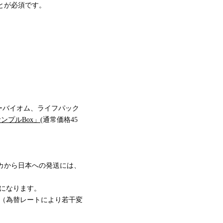
とが必須です。
ーバイオム、ライフパック
ンプルBox」
(通常価格45
カから日本への発送には、
ルになります。
す（為替レートにより若干変