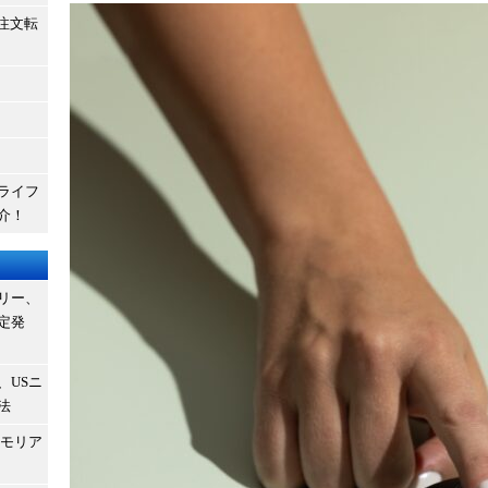
b注文転
ライフ
介！
リー、
定発
、USニ
法
メモリア