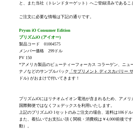
と、また当社（トレンドターゲット）へご登録済みであるこ
ご注文に必要な情報は下記の通りです。
Prysm iO Consumer Edition
プリズムiO (アイオー)
製品コード 01004575
メンバー価格 299ドル
PV 150
*アメリカ製品のビューティーフォーカス コラーゲン、ニュ
ナノなどのサンプルパック
「サプリメント ディスカバリー サ
ドル) がおまけで付いてきます！
プリズムiOにはリチオムイオン電池が含まれるため、アメリ
国際郵便ではなくフェデックスを利用いたします。
上記のプリズムiO 1セットのみご注文の場合、送料は106ド
また、着払いでお支払い頂く関税・消費税は￥4,000前後で
動）。