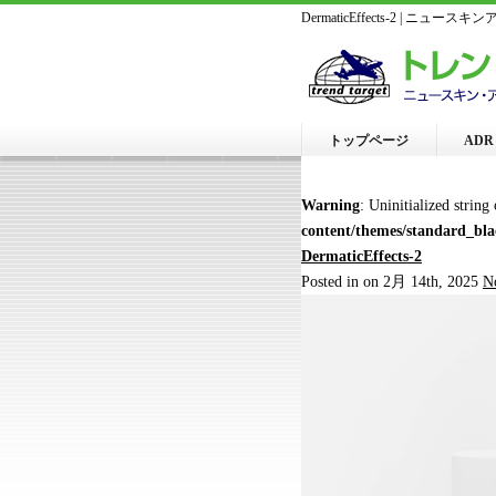
DermaticEffects-2 | 
トップページ
AD
Warning
: Uninitialized string
content/themes/standard_bl
DermaticEffects-2
Posted in on 2月 14th, 2025
N