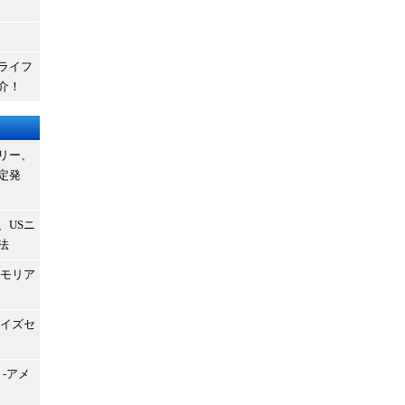
ライフ
介！
リー、
定発
、USニ
法
メモリア
サイズセ
-アメ