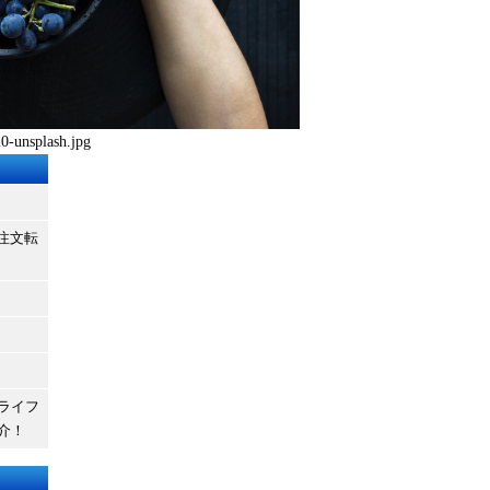
-unsplash.jpg
b注文転
ライフ
介！