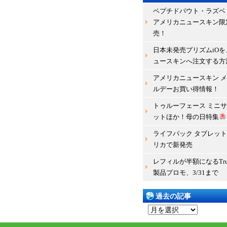
ペプチドパウト・ラズベ
アメリカニュースキン限
売！
日本未発売プリズムiOを
ュースキンへ注文する方
アメリカニュースキン 
ルデーお買い得情報！
トゥルーフェース ミニ
ットほか！母の日特集
ライフパック タブレット 
リカで新発売
レフィルが半額になるTru 
製品プロモ、3/31まで
過去の記事
過
去