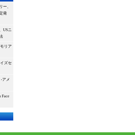
リー、
定発
、USニ
法
メモリア
サイズセ
-アメ
Face