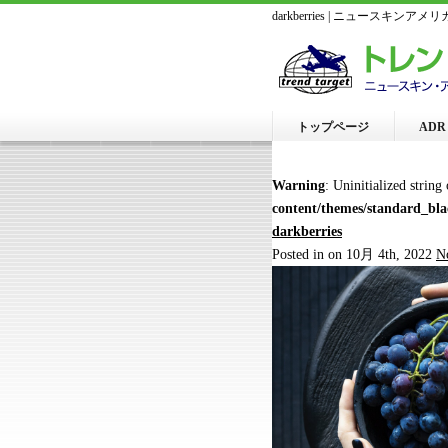
darkberries | ニュースキ
トップページ
AD
Warning
: Uninitialized string
content/themes/standard_bl
darkberries
Posted in on 10月 4th, 2022
N