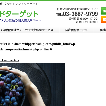
ンアメリカ注文ならトレンドターゲット
R（自動配送注文）・Web注文転送サービス
発注代行サービス
会社
 offset 0 in
/home/shipper/nsship.com/public_html/wp-
ack_cmspro/attachment.php
on line
6
o Comments »