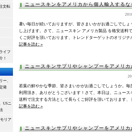
ニュースキンをアメリカから個人輸入する
b注文転
20
暑い毎日が続いておりますが、皆さまいかがお過ごしでしょ
し上げます。さて、ニュースキン アメリカ製品 を格安送料
くご好評を頂いております、トレンドターゲットのオリジナルサ
記事を読む »
ライフ
介！
ニュースキンサプリやシャンプーをアメリ
2
リー、
若葉の鮮やかな季節、皆さまいかがお過ごしでしょうか。毎
定発
利用頂き、ありがとうございます！さて、本日は、ニュースキ
送料で注文する方法として長らくご好評を頂いております、トレ
、USニ
記事を読む »
法
メモリア
ニュースキンサプリやシャンプーをアメリ