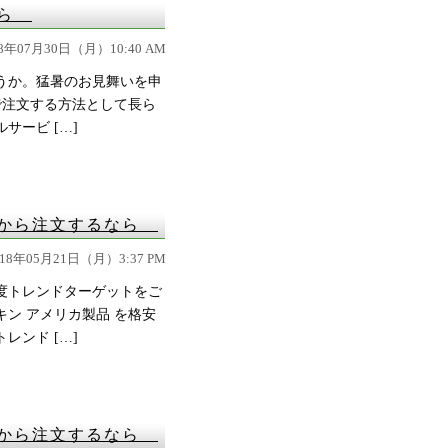
なら
18年07月30日（月）10:40 AM
うか。猛暑のお見舞いを申
で注文する方法として長ら
ービ […]
カから注文するなら
018年05月21日（月）3:37 PM
度トレンドターゲットをご
ン アメリカ製品 を格安
ンド […]
カから注文するなら