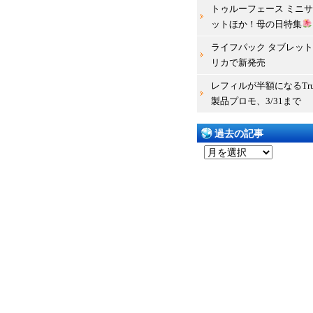
トゥルーフェース ミニ
ットほか！母の日特集
ライフパック タブレット 
リカで新発売
レフィルが半額になるTru 
製品プロモ、3/31まで
過去の記事
過
去
の
記
事