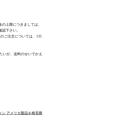
）
金の上限につきましては、
確認下さい。
へのご注文については、135
みたいが、送料のせいでかえ
」
キン アメリカ製品を格安購