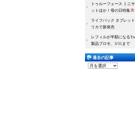
トゥルーフェース ミニ
ットほか！母の日特集
ライフパック タブレット 
リカで新発売
レフィルが半額になるTru 
製品プロモ、3/31まで
過去の記事
過
去
の
記
事