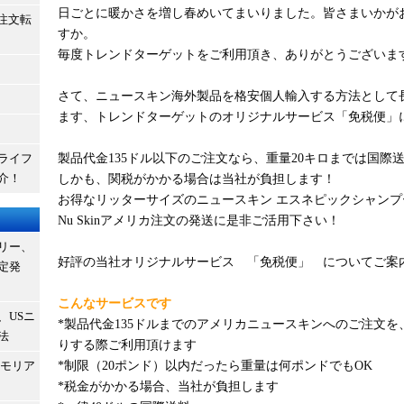
日ごとに暖かさを増し春めいてまいりました。皆さまいかが
b注文転
すか。
毎度トレンドターゲットをご利用頂き、ありがとうございま
さて、ニュースキン海外製品を格安個人輸入する方法として
ます、トレンドターゲットのオリジナルサービス「免税便」
ライフ
製品代金135ドル以下のご注文なら、重量20キロまでは国際送
介！
しかも、関税がかかる場合は当社が負担します！
お得なリッターサイズのニュースキン エスネピックシャン
Nu Skinアメリカ注文の発送に是非ご活用下さい！
リー、
好評の当社オリジナルサービス 「免税便」 についてご案
定発
こんなサービスです
、USニ
*製品代金135ドルまでのアメリカニュースキンへのご注文
法
りする際ご利用頂けます
メモリア
*制限（20ポンド）以内だったら重量は何ポンドでもOK
*税金がかかる場合、当社が負担します