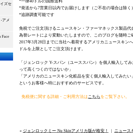
*一律40ドルの国際送料
サイズセ
*発送から7営業日以内でお届けします（ご不在の場合は除く
*追跡調査可能です
-アメ
免税でご注文頂けるニュースキン・ファーマネックス製品代
為替レートにより変動いたしますので、このブログを随時ご
Face
2017年3月28日までに当社へ着荷するアメリカニュースキン
ドルを上限としてご注文頂けます。
「ジェンロック Y-スパン（ユーススパン）を個人輸入して
って高くつくのではないか」
「アメリカのニュースキン化粧品を安く個人輸入してみたい
というお客様へ特におすすめのサービスです。
免税便に関する詳細・ご利用方法は
こちら
をご覧下さい。
«
ジェンロックミー Nu Skinアメリカ版が格安！
|
ニュース