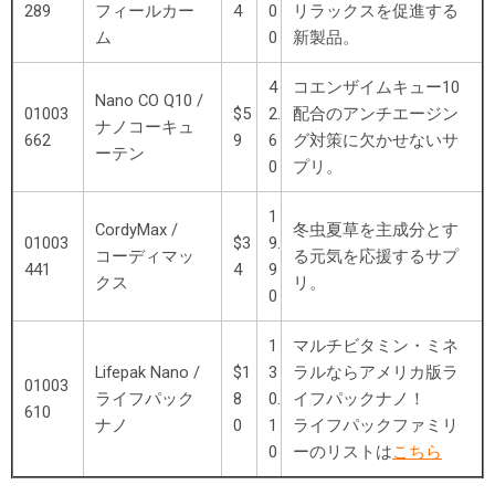
289
フィールカー
4
0
リラックスを促進する
ム
0
新製品。
4
コエンザイムキュー10
Nano CO Q10 /
01003
$5
2.
配合のアンチエージン
ナノコーキュ
662
9
6
グ対策に欠かせないサ
ーテン
0
プリ。
1
CordyMax /
冬虫夏草を主成分とす
01003
$3
9.
コーディマッ
る元気を応援するサプ
441
4
9
クス
リ。
0
1
マルチビタミン・ミネ
Lifepak Nano /
$1
3
ラルならアメリカ版ラ
01003
ライフパック
8
0.
イフパックナノ！
610
ナノ
0
1
ライフパックファミリ
0
ーのリストは
こちら