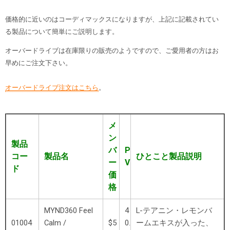
価格的に近いのはコーディマックスになりますが、上記に記載されてい
る製品について簡単にご説明します。
オーバードライブは在庫限りの販売のようですので、ご愛用者の方はお
早めにご注文下さい。
オーバードライブ注文はこちら
。
メ
ン
製品
バ
P
コー
製品名
ひとこと製品説明
ー
V
ド
価
格
MYND360 Feel
4
L-テアニン・レモンバ
01004
Calm /
$5
0.
ームエキスが入った、