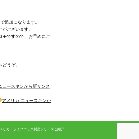
動で追加になります。
とがございます。
定プロモですので、お早めにご
へどうぞ。
 ニュースキンから新サンス
アメリカ ニュースキンか
»
メリカ ライフパック製品シリーズご紹介！