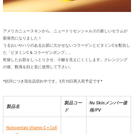
アメリカニュースキンから、ニュートリセンシャルズの新しいセラムが
新発売になりました！
うるおいやハリのあるお肌に欠かせないコラーゲンとビタミンCを配合し
た「ビタミンC & コラーゲンポンプ」。
乾燥したお肌をしっとりさせ、小皺を見えにくくします。クレンジング
の後、数滴を顔と首に使用して下さい。
*好評につき現在品切れ中です。3月10日再入荷予定です*
製品コー
Nu Skinメンバー価
製品名
ド
格
/PV
Nutricentials Vitamin C + Coll