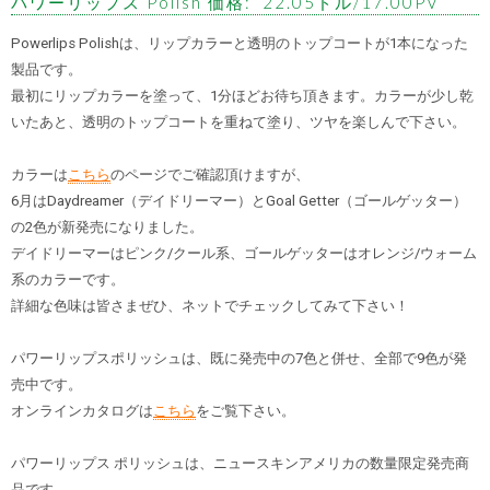
パワーリップス Polish 価格: 22.05ドル/17.00PV
Powerlips Polishは、リップカラーと透明のトップコートが1本になった
製品です。
最初にリップカラーを塗って、1分ほどお待ち頂きます。カラーが少し乾
いたあと、透明のトップコートを重ねて塗り、ツヤを楽しんで下さい。
カラーは
こちら
のページでご確認頂けますが、
6月はDaydreamer（デイドリーマー）とGoal Getter（ゴールゲッター）
の2色が新発売になりました。
デイドリーマーはピンク/クール系、ゴールゲッターはオレンジ/ウォーム
系のカラーです。
詳細な色味は皆さまぜひ、ネットでチェックしてみて下さい！
パワーリップスポリッシュは、既に発売中の7色と併せ、全部で9色が発
売中です。
オンラインカタログは
こちら
をご覧下さい。
パワーリップス ポリッシュは、ニュースキンアメリカの数量限定発売商
品です。