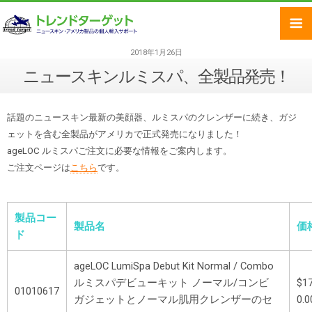
2018年1月26日
ニュースキンルミスパ、全製品発売！
話題のニュースキン最新の美顔器、ルミスパのクレンザーに続き、ガジ
ェットを含む全製品がアメリカで正式発売になりました！
ageLOC ルミスパご注文に必要な情報をご案内します。
ご注文ページは
こちら
です。
製品コー
製品名
価
ド
ageLOC LumiSpa Debut Kit Normal / Combo
ルミスパデビューキット ノーマル/コンビ
$17
01010617
ガジェットとノーマル肌用クレンザーのセ
0.